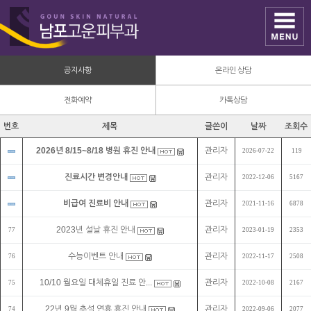
공지사항
온라인 상담
전화예약
카톡상담
번호
제목
글쓴이
날짜
조회수
2026년 8/15~8/18 병원 휴진 안내
관리자
2026-07-22
119
진료시간 변경안내
관리자
2022-12-06
5167
비급여 진료비 안내
관리자
2021-11-16
6878
2023년 설날 휴진 안내
관리자
77
2023-01-19
2353
수능이벤트 안내
관리자
76
2022-11-17
2508
10/10 월요일 대체휴일 진료 안...
관리자
75
2022-10-08
2167
22년 9월 추석 연휴 휴진 안내
관리자
74
2022-09-06
2077