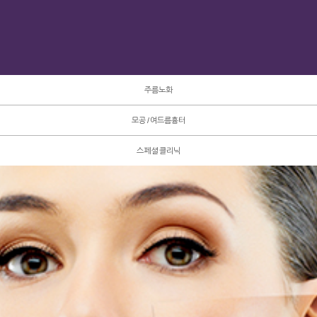
주름노화
모공 / 여드름흉터
스페셜 클리닉