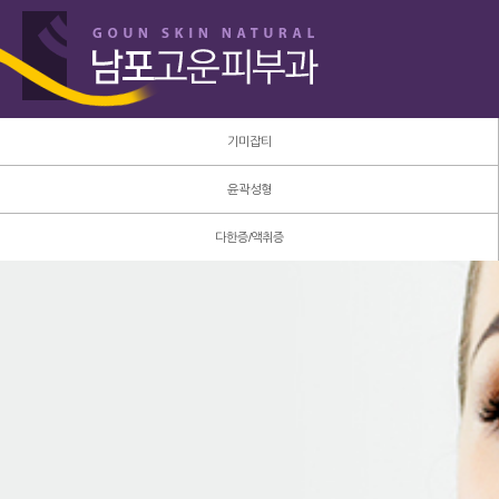
기미잡티
윤곽성형
다한증/액취증