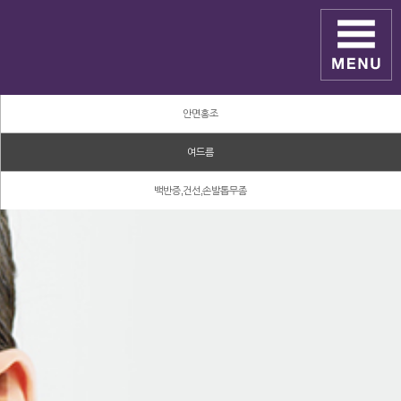
안면홍조
여드름
백반증,건선,손발톱무좀